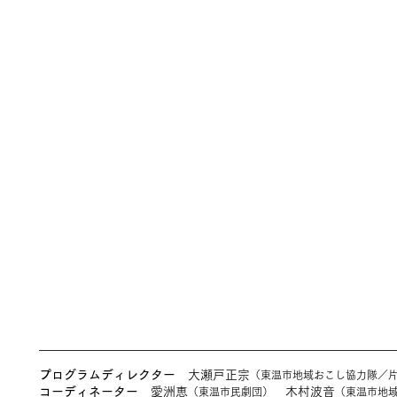
Program
​Schedu
​プログラム
スケジュール
Read More >
Read More >
プログラムディレクター
大瀬戸正宗
（東温市地域おこし協力隊／
コーディネーター
愛洲恵
木村波音
（東温市民劇団）
（東温市地