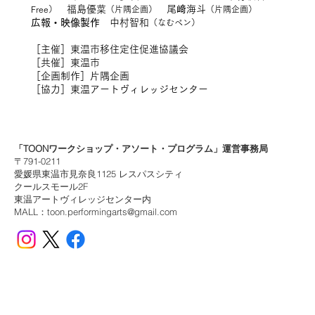
福島優菜
尾﨑海斗
Free）
（片隅企画）
（片隅企画）
広報・映像製作
中村智和
（なむペン）
［主催］東温市移住定住促進協議会
［共催］東温市
［企画制作］片隅企画
［協力］東温アートヴィレッジセンター
​「TOONワークショップ・アソート・プログラム」運営事務局
〒791-0211
愛媛県東温市見奈良1125 レスパスシティ
クールスモール2F
東温アートヴィレッジセンター​内
MALL：
toon.performingarts@gmail.com