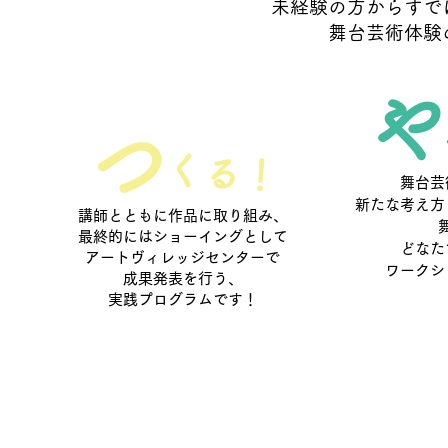
未経験の
方からすで
舞台芸術体験
つ
くる！
舞台芸
新たな考え方
講師とともに作品に取り組み、
最終的にはショーイング
として
どなた
アートヴィレッジセンターで
ワークシ
成果発表を行う、
実践プログラムです！