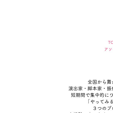
T
アソ
全国から舞
演出家・脚本家・振
短期間で集中的に
「や
ってみ
３つのプ