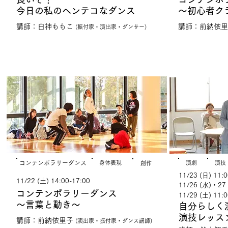
今日の私のヘンテコなダンス
～初心者ク
講師：白神ももこ
講師：前納依
(振付家・演出家・ダンサー)
まなぶ！
つく
​コンテンポラリーダンス
​身体表現
演劇
演技
創作
11/23 (日) 11:0
11/22 (土) 14:00-17:00
11/26 (水)・27 
コンテンポラリーダンス
11/29 (土) 11:0
～言葉と動き～
自分らしく
演技レッス
講師：前納依里子
(​​演出家・振付家・ダンス講師)