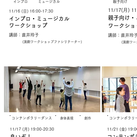
​インプロ
​ミュージカル
​親子向け
11/17(月) 11
11/16 (日) 16:00-17:30
親子向け・
インプロ・ミュージカル
ワークショップ
​ワークショ
講師：直井玲子
講師：直井玲
(演劇ワークショップファシリテーター)
(演劇ワークシ
やってみる！
やっ
​コンテンポラリーダンス
​コンテンポラリ
​身体表現
創作
11/17 (月) 19:00-20:30
11/21 (金) 19:0
良いぞ！
コンテンポ