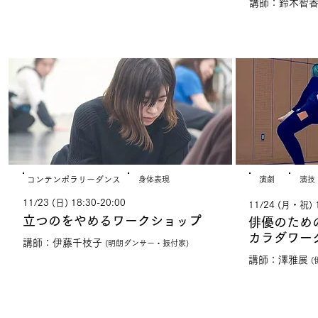
講師：鈴木智
やってみる！
まな
​コンテンポラリーダンス
​身体表現
演劇
演技
11/23 (日) 18:30-20:00
11/24 (月・祝) 1
立つのをやめるワークショップ
俳優のため
カラダワー
講師：伊藤千枝子
(明朗ダンサー・振付家
)
講師：澤雅展
(​