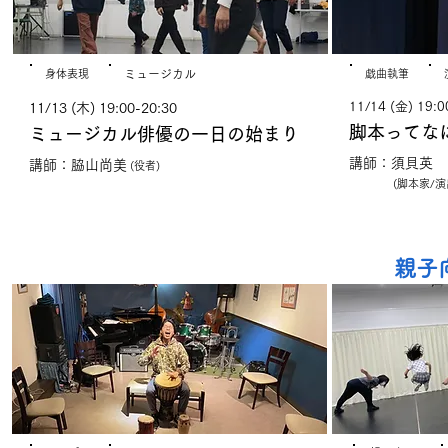
​身体表現
​ミュージカル
​戯曲執筆
11/14 (金) 19:0
11/13 (木) 19:00-20:30
脚本ってな
ミュージカル俳優の一日の始まり
講師：須貝英
講師：脇山尚美
(役者)
(脚本家/演出家
親子
やってみる！